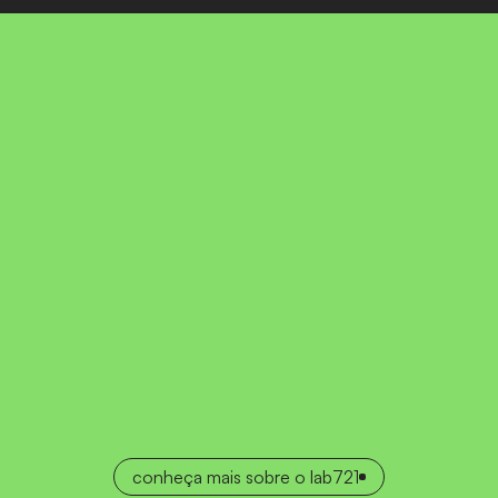
contaminados
por
ideias
conheça mais sobre o lab721