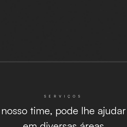
S
E
R
V
I
Ç
O
S
nosso
time,
pode
lhe
ajudar
em
diversas
áreas