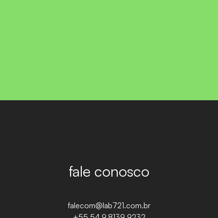
conheça mais sobre o lab721
fale conosco
falecom@lab721.com.br
+55 54 9.8139 9232